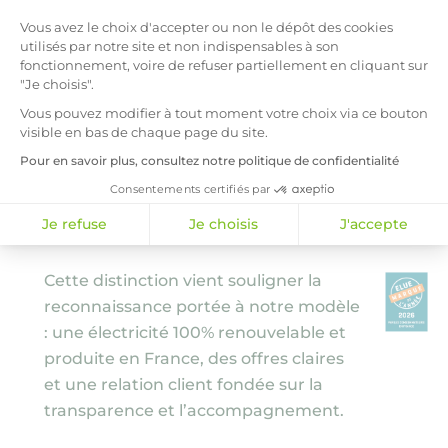
la bellenergie, élue
Vous avez le choix d'accepter ou non le dépôt des cookies
utilisés par notre site et non indispensables à son
Marque de l’Année
fonctionnement, voire de refuser partiellement en cliquant sur
"Je choisis".
2026
Vous pouvez modifier à tout moment votre choix via ce bouton
En 2026, la bellenergie a été élue
visible en bas de chaque page du site.
Marque de l’Année dans la catégorie
Pour en savoir plus, consultez notre politique de confidentialité
Fournisseur d’énergie, à l’issue d’une
Consentements certifiés par
étude treetz/Toluna menée auprès de
Je refuse
Je choisis
J'accepte
consommateurs représentatifs.
Cette distinction vient souligner la
reconnaissance portée à notre modèle
: une électricité 100% renouvelable et
produite en France, des offres claires
et une relation client fondée sur la
transparence et l’accompagnement.