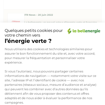
ITR News – 20 juin 2022
La bellenergie, un nouvel acteur d’énergie verte et française
situé à Toulon
Quelques petits cookies pour
votre chemin vers
l’énergie verte ?
Plateforme de Gestion du Consen
Nous utilisons des cookies et technologies similaires pour
Green Univers – 30 juin 2022
assurer le bon fonctionnement du site et, avec votre accord,
Qui est le nouveau fournisseur la bellenergie
pour mesurer la fréquentation et personnaliser votre
expérience.
Si vous l’autorisez, nous pouvons partager certaines
informations de navigation — notamment votre visite sur ce
site, l’adresse IP et l’identifiant de cookie — avec nos
partenaires (réseaux sociaux, mesure d’audience et analyse)
qui peuvent les combiner avec d’autres données qu'ils
Axeptio consent
détiennent afin de vous proposer des contenus et offres
adaptés et de nous aider à évaluer la performance de nos
campagnes.