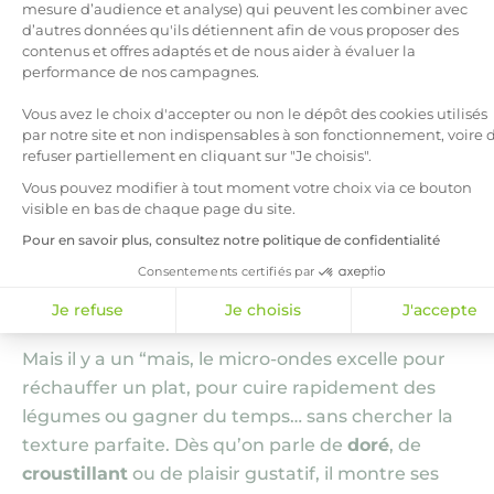
davantage sur le
confort d’usage
et les habitudes
mesure d’audience et analyse) qui peuvent les combiner avec
en cuisine que sur la seule question de la
d’autres données qu'ils détiennent afin de vous proposer des
Axeptio consent
contenus et offres adaptés et de nous aider à évaluer la
consommation d’électricité
.
performance de nos campagnes.
Face au micro‑ondes : plus
Vous avez le choix d'accepter ou non le dépôt des cookies utilisés
par notre site et non indispensables à son fonctionnement, voire 
énergivore, mais souvent plus
refuser partiellement en cliquant sur "Je choisis".
satisfaisant sur le résultat
Vous pouvez modifier à tout moment votre choix via ce bouton
visible en bas de chaque page du site.
Sur le papier, le
micro‑ondes
est imbattable. Il
Pour en savoir plus, consultez notre politique de confidentialité
chauffe vite, très vite. Et consomme peu
Consentements certifiés par
d’électricité pour réchauffer ou cuire certains
aliments simples.
Je refuse
Je choisis
J'accepte
Mais il y a un “mais, le micro‑ondes excelle pour
réchauffer un plat, pour cuire rapidement des
légumes ou gagner du temps… sans chercher la
texture parfaite. Dès qu’on parle de
doré
, de
croustillant
ou de plaisir gustatif, il montre ses