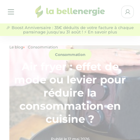
la bellenergie
Espace 
Ouvrir le menu
🎉 Boost Anniversaire : 35€ déduits de votre facture à chaque
parrainage jusqu'au 31 août ! ⚡ En savoir plus
Particuliers
Entreprises & Collectivités
Le blog
Consommation
Consommation
NOS OFFRES D'ÉLECTRICITÉ
Air fryer : effet de
mode ou levier pour
QUI SOMMES-NOUS ?
réduire la
AIDE
consommation en
cuisine ?
BLOG
Publié le 12 mai 2026