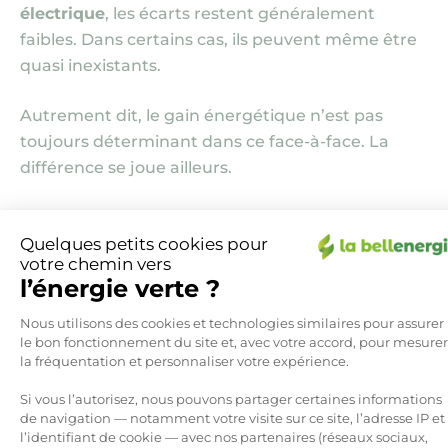
électrique
, les écarts restent généralement
faibles. Dans certains cas, ils peuvent même être
quasi inexistants.
Autrement dit, le gain énergétique n’est pas
toujours déterminant dans ce face-à-face. La
différence se joue ailleurs.
L’air fryer ne nécessite pas de bain d’huile à
chauffer, ce qui simplifie l’utilisation au quotidien
Quelques petits cookies pour
votre chemin vers
et limite les risques. Il génère également moins
l’énergie verte ?
d’odeurs persistantes et s’avère plus facile à
Plateforme de Gestion du Consen
nettoyer. À cela s’ajoute une
cuisson perçue
Nous utilisons des cookies et technologies similaires pour assurer
le bon fonctionnement du site et, avec votre accord, pour mesurer
comme plus légère
, avec moins de matières
la fréquentation et personnaliser votre expérience.
grasses.
Si vous l’autorisez, nous pouvons partager certaines informations
de navigation — notamment votre visite sur ce site, l’adresse IP et
Le choix entre les deux appareils repose donc
l’identifiant de cookie — avec nos partenaires (réseaux sociaux,