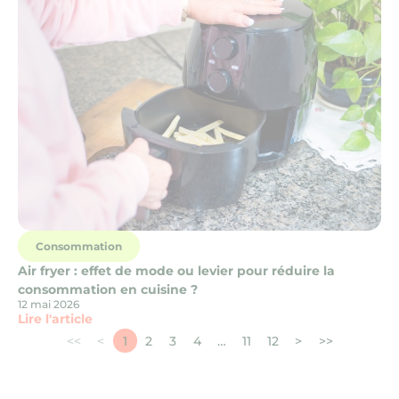
Consommation
Air fryer : effet de mode ou levier pour réduire la
consommation en cuisine ?
12 mai 2026
Lire l'article
<<
<
1
2
3
4
…
11
12
>
>>
1ère page
Page précédente
Page suivante
Dernière p