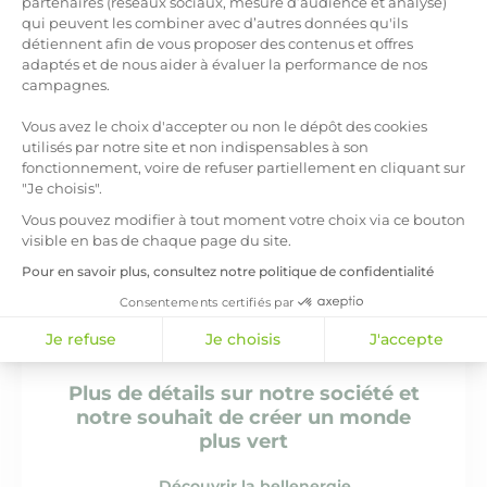
la bellenergie
Découvrez
partenaires (réseaux sociaux, mesure d’audience et analyse)
qui peuvent les combiner avec d’autres données qu'ils
Axeptio consent
détiennent afin de vous proposer des contenus et offres
adaptés et de nous aider à évaluer la performance de nos
campagnes.
Vous avez le choix d'accepter ou non le dépôt des cookies
Notre belle offre adaptée
utilisés par notre site et non indispensables à son
à tous vos besoins.
fonctionnement, voire de refuser partiellement en cliquant sur
Oui, tous.
"Je choisis".
Vous pouvez modifier à tout moment votre choix via ce bouton
Voir l'offre d'électricité verte
visible en bas de chaque page du site.
Pour en savoir plus, consultez notre politique de confidentialité
Consentements certifiés par
Je refuse
Je choisis
J'accepte
Plus de détails sur notre société et
notre souhait de créer un monde
plus vert
Découvrir la bellenergie