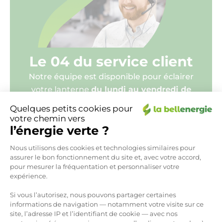
Le 04 du service client
Notre équipe est disponible pour éclairer
votre lanterne
du lundi au vendredi de
8h30 à 18h30 et le samedi de 9h à 13h*
par
Quelques petits cookies pour
téléphone mais également par e-mail
votre chemin vers
l’énergie verte ?
serviceclient@labellenergie.fr
04 84 80 20 00
Plateforme de Gestion du Consen
Nous utilisons des cookies et technologies similaires pour
assurer le bon fonctionnement du site et, avec votre accord,
* (prix d’un appel local)
pour mesurer la fréquentation et personnaliser votre
expérience.
Si vous l’autorisez, nous pouvons partager certaines
informations de navigation — notamment votre visite sur ce
site, l’adresse IP et l’identifiant de cookie — avec nos