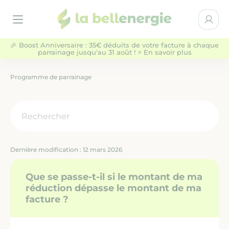
la bellenergie
Espace 
Ouvrir le menu
🎉 Boost Anniversaire : 35€ déduits de votre facture à chaque
parrainage jusqu'au 31 août ! ⚡ En savoir plus
Particuliers
Entreprises & Collectivités
Programme de parrainage
NOS OFFRES D'ÉLECTRICITÉ
QUI SOMMES-NOUS ?
Dernière modification : 12 mars 2026
AIDE
Que se passe-t-il si le montant de ma
réduction dépasse le montant de ma
BLOG
facture ?