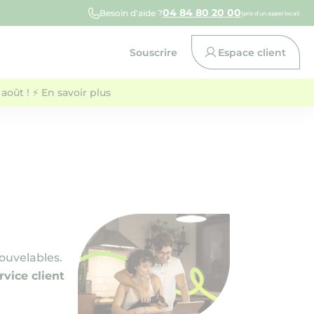
04 84 80 20 00
Besoin d'aide ?
(prix d’un appel local)
Souscrire
Espace client
août ! ⚡ En savoir plus
ouvelables.
rvice client