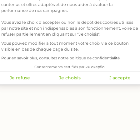
contenus et offres adaptés et de nous aider à évaluer la
Notre équipe est disponible pour éclairer v
performance de nos campagnes.
vendredi de 8h30 à 18h30 et le samedi de 9h
également par e-mail
serviceclient@
Vous avez le choix d'accepter ou non le dépôt des cookies utilisés
par notre site et non indispensables à son fonctionnement, voire de
04 84 80 2
refuser partiellement en cliquant sur "Je choisis".
Vous pouvez modifier à tout moment votre choix via ce bouton
* (prix d’un appel local
visible en bas de chaque page du site.
Pour en savoir plus, consultez notre politique de confidentialité
Consentements certifiés par
Je refuse
Je choisis
J'accepte