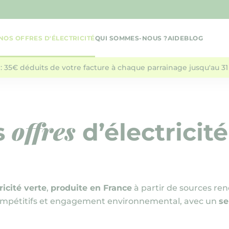
NOS OFFRES D'ÉLECTRICITÉ
QUI SOMMES-NOUS ?
AIDE
BLOG
: 35€ déduits de votre facture à chaque parrainage jusqu'au 31 
offres
s
d’électricité
ricité verte
,
produite en France
à partir de sources ren
 compétitifs et engagement environnemental, avec un
se