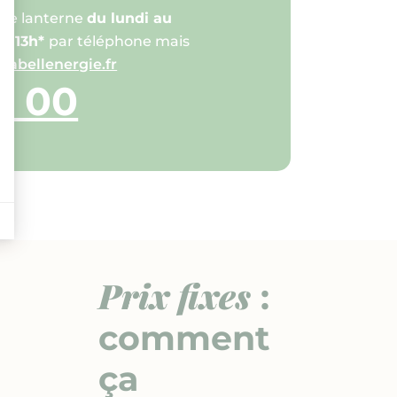
otre lanterne
du lundi au
 à 13h*
par téléphone mais
labellenergie.fr
0 00
)
Prix fixes
:
comment
ça