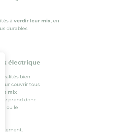
vités à
verdir leur mix
, en
us durables.
ix électrique
réalités bien
ment : Personnalisez vos Options
pour couvrir tous
… Le
mix
Il ne prend donc
ts ou le
ablement.