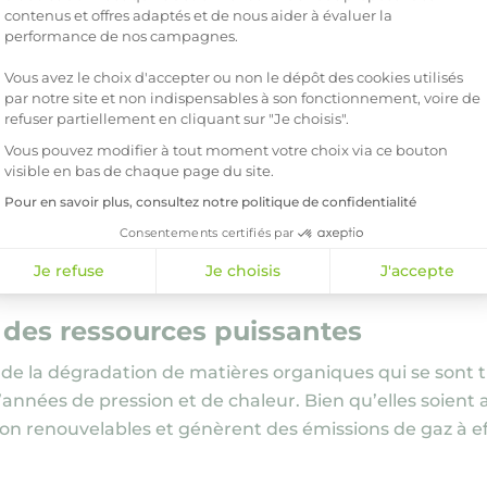
contenus et offres adaptés et de nous aider à évaluer la
performance de nos campagnes.
es d’énergie composen
Vous avez le choix d'accepter ou non le dépôt des cookies utilisés
par notre site et non indispensables à son fonctionnement, voire de
refuser partiellement en cliquant sur "Je choisis".
?
Vous pouvez modifier à tout moment votre choix via ce bouton
visible en bas de chaque page du site.
ensemble des sources d’énergie utilisées pour satisfair
Pour en savoir plus, consultez notre politique de confidentialité
ies renouvelables, dont les ressources sont inépuisabl
Consentements certifiés par
rgies fossiles, qui, bien que largement utilisées, posen
Je refuse
Je choisis
J'accepte
: des ressources puissantes
de la dégradation de matières organiques qui se sont 
’années de pression et de chaleur. Bien qu’elles soient
 non renouvelables et génèrent des émissions de gaz à ef