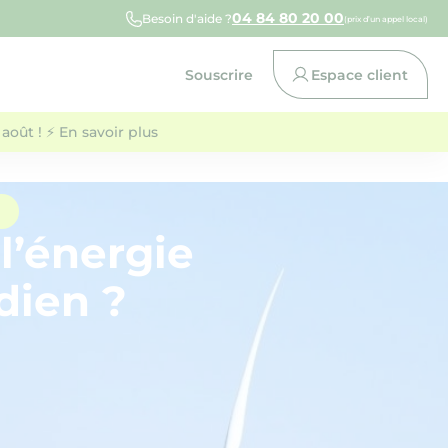
04 84 80 20 00
Besoin d'aide ?
(prix d’un appel local)
Souscrire
Espace client
août ! ⚡ En savoir plus
l’énergie
dien ?