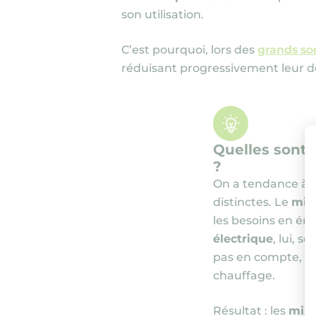
son utilisation.
C’est pourquoi, lors des
grands s
réduisant progressivement leur dé
Quelles sont 
?
On a tendance à l
distinctes. Le
mix
les besoins en éne
électrique
, lui, 
pas en compte, par
chauffage.
Résultat : les
mix 