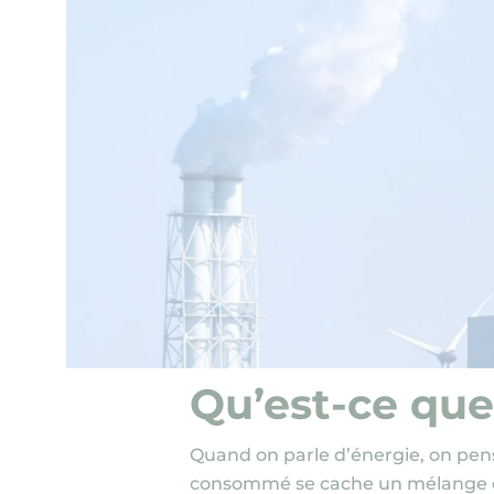
Qu’est-ce que
Copier l'url de la page
Partager l'article sur Facebook
Partager l'article sur X
Quand on parle d’énergie, on pens
consommé se cache un mélange