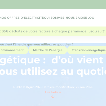
NOS OFFRES D'ÉLECTRICITÉ
QUI SOMMES-NOUS ?
AIDE
BLOG
: 35€ déduits de votre facture à chaque parrainage jusqu'au 31 
où vient l’énergie que vous utilisez au quotidien ?
Environnement
Marché de l'énergie
Transition énergétique
gétique : d’où vient 
ous utilisez au quoti
Publié le 16 juin 2025
Dernière modification : 22 mai 2026
Lire l'article