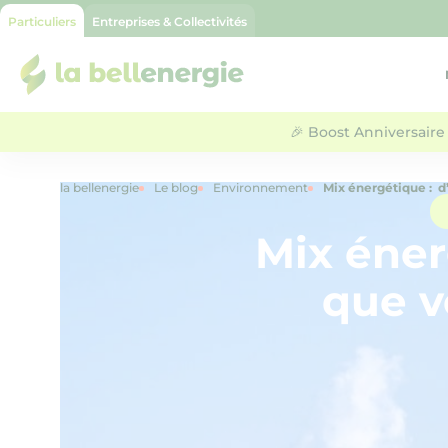
Particuliers
Entreprises & Collectivités
la bellenergie
🎉 Boost Anniversaire 
la bellenergie
Le blog
Environnement
Mix énergétique : d’
Mix éner
que v