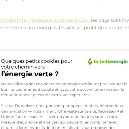
ommets internationaux comme la COP
, les pays sont in
pendance aux énergies fossiles au profit de sources pl
les différences entre mix énergétique et m
Quelques petits cookies pour
votre chemin vers
l’énergie verte ?
es confondre, pourtant ces deux notions désignent des 
Plateforme de Gestion du Consente
 énergétique
englobe l’ensemble des sources utilisées 
Nous utilisons des cookies et technologies similaires pour assurer le
bon fonctionnement du site et, avec votre accord, pour mesurer la
rgie d’un territoire : électricité, chauffage, carburants
fréquentation et personnaliser votre expérience.
se concentre uniquement sur la production d’électricité. 
 exemple, le gaz ou le pétrole utilisés pour les transpor
Si vous l’autorisez, nous pouvons partager certaines informations
de navigation — notamment votre visite sur ce site, l’adresse IP et
l’identifiant de cookie — avec nos partenaires (réseaux sociaux,
mesure d’audience et analyse) qui peuvent les combiner avec
énergétiques et électriques
peuvent différer considér
d’autres données qu'ils détiennent afin de vous proposer des
Axeptio consent