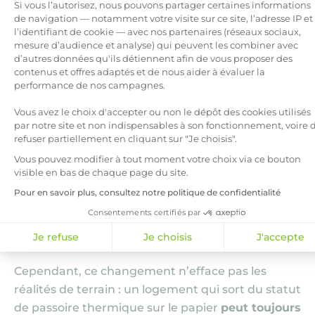
majeurs
Si vous l’autorisez, nous pouvons partager certaines informations
de navigation — notamment votre visite sur ce site, l’adresse IP et
De nombreux
logements situés en copropriété
,
l’identifiant de cookie — avec nos partenaires (réseaux sociaux,
mesure d’audience et analyse) qui peuvent les combiner avec
notamment dans l’ancien, sont
chauffés à
d’autres données qu'ils détiennent afin de vous proposer des
Axeptio consent
l’électricité
. Ces logements sont parmi les
contenus et offres adaptés et de nous aider à évaluer la
principaux bénéficiaires de la réforme du DPE
performance de nos campagnes.
entrée en vigueur
en janvier 2026, car :
Vous avez le choix d'accepter ou non le dépôt des cookies utilisés
par notre site et non indispensables à son fonctionnement, voire 
Ils étaient souvent
pénalisés par l’ancien
refuser partiellement en cliquant sur "Je choisis".
coefficient de conversion
de l’électricité
(2,3)
Vous pouvez modifier à tout moment votre choix via ce bouton
visible en bas de chaque page du site.
;
Pour en savoir plus, consultez notre politique de confidentialité
Ils sont
difficiles à rénover globalement
, en
Consentements certifiés par
raison des coûts élevés et des contraintes de
décision collective entre copropriétaires.
Je refuse
Je choisis
J'accepte
Cependant, ce changement n’efface pas les
réalités de terrain : un logement qui sort du statut
de passoire thermique sur le papier
peut toujours