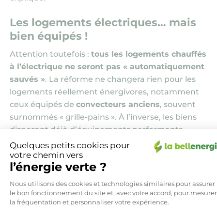
Les logements électriques… mais
bien équipés !
Attention toutefois :
tous les logements chauffés
à l’électrique ne seront pas « automatiquement
sauvés »
. La réforme ne changera rien pour les
logements réellement énergivores, notamment
ceux équipés de
convecteurs anciens
, souvent
surnommés « grille-pains ». À l’inverse, les biens
disposant déjà d’équipements performants
(
pompes à chaleur
, radiateurs inertiels, bonne
Quelques petits cookies pour
isolation)
seront les principaux bénéficiaires du
votre chemin vers
l’énergie verte ?
reclassement.
Plateforme de Gestion du Consen
Nous utilisons des cookies et technologies similaires pour assurer
Les copropriétés chauffées à
le bon fonctionnement du site et, avec votre accord, pour mesurer
la fréquentation et personnaliser votre expérience.
l’électricité : des bénéficiaires