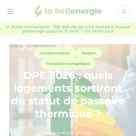
la bellenergie
Espace 
Ouvrir le menu
🎉 Boost Anniversaire : 35€ déduits de votre facture à chaque
parrainage jusqu'au 31 août ! ⚡ En savoir plus
Particuliers
Entreprises & Collectivités
Le blog
Consommation
Consommation
Dossier
NOS OFFRES D'ÉLECTRICITÉ
Transition énergétique
DPE 2026 : quels
QUI SOMMES-NOUS ?
logements sortiront
AIDE
du statut de passoire
thermique ?
BLOG
Publié le 30 octobre 2025