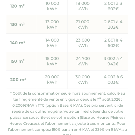
10 000
18 000
2 001 à 3
120 m²
kWh
kWh
602€
13 000
21 000
2 601 à 4
130 m²
kWh
kWh
202€
14 000
23 000
2 801 à 4
140 m²
kWh
kWh
602€
15 000
24 700
3 002 à 4
150 m²
kWh
kWh
942€
20 000
30 000
4 002 à 6
200 m²
kWh
kWh
003€
* Coût de la consommation seule, hors abonnement, calculé au
er
tarif réglementé de vente en vigueur depuis le 1
août 2026 :
0,2001€/kWh TTC (option Base, 6 kVA). Ces prix servent ici de
repère de calcul homogène. Votre tarif réel dépendra de votre
puissance souscrite et de votre option (Base ou Heures Pleines /
Heures Creuses), et l’abonnement s’ajoute à ces montants. Pour
l’abonnement comptez 190€ par an en 6 kVA et 239€ en 9 kVA au