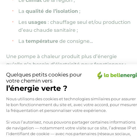
Le
climat
de la région ;
La
qualité de l’isolation
;
Les
usages
: chauffage seul et/ou production
d’eau chaude sanitaire ;
La
température
de consigne…
Une pompe à chaleur produit plus d’énergie
qu’elle n’a besoin d’électricité pour fonctionner :
avec un COP de 4, elle consomme 1 kWh
Quelques petits cookies pour
d’électricité pour restituer 4 kWh de chaleur, par
votre chemin vers
l’énergie verte ?
exemple.
Plateforme de Gestion du Consen
Nous utilisons des cookies et technologies similaires pour assurer
Comment optimiser sa
le bon fonctionnement du site et, avec votre accord, pour mesurer
la fréquentation et personnaliser votre expérience.
consommation électrique avec une
pompe à chaleur ?
Si vous l’autorisez, nous pouvons partager certaines informations
de navigation — notamment votre visite sur ce site, l’adresse IP et
Pour limiter sa consommation électrique avec
l’identifiant de cookie — avec nos partenaires (réseaux sociaux,