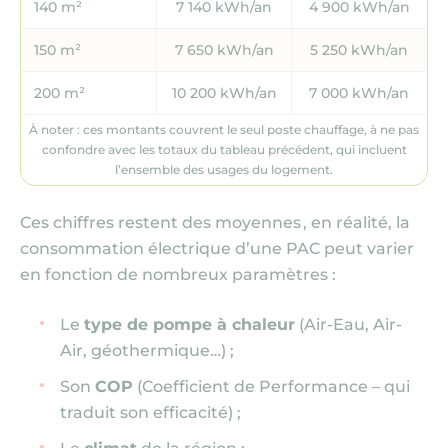
140 m²
7 140 kWh/an
4 900 kWh/an
150 m²
7 650 kWh/an
5 250 kWh/an
200 m²
10 200 kWh/an
7 000 kWh/an
À noter : ces montants couvrent le seul poste chauffage, à ne pas
confondre avec les totaux du tableau précédent, qui incluent
l’ensemble des usages du logement.
Ces chiffres restent des moyennes , en réalité, la
consommation électrique d’une PAC peut varier
en fonction de nombreux paramètres :
Le
type de pompe à chaleur
(Air-Eau, Air-
Air, géothermique…)
;
Son
COP
(Coefficient de Performance – qui
traduit son efficacité)
;