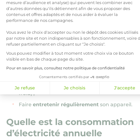
mesure d’audience et analyse) qui peuvent les combiner avec
une pompe à chaleur, il est recommandé de :
d’autres données qu'ils détiennent afin de vous proposer des
Axeptio consent
contenus et offres adaptés et de nous aider à évaluer la
Renforcer l’isolation
de la maison avant son
performance de nos campagnes.
installation
(lorsque cela est nécessaire)
;
Vous avez le choix d'accepter ou non le dépôt des cookies utilisés
Choisir une PAC avec un
dimensionnement
par notre site et non indispensables à son fonctionnement, voire 
refuser partiellement en cliquant sur "Je choisis".
adapté ;
Vous pouvez modifier à tout moment votre choix via ce bouton
Maintenir une
température de consigne
visible en bas de chaque page du site.
appropriée
(19 °C dans les pièces à vivre)
;
Pour en savoir plus, consultez notre politique de confidentialité
Mettre en place un
système d’appoint
Consentements certifiés par
économique
(pour les périodes de grand
Je refuse
Je choisis
J'accepte
froid)
;
Faire
entretenir régulièrement
son appareil.
Quelle est la consommation
d’électricité annuelle