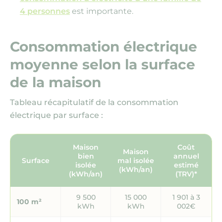
4 personnes
est importante.
Consommation électrique
moyenne selon la surface
de la maison
Tableau récapitulatif de la consommation
électrique par surface :
Maison
Coût
Maison
bien
annuel
Surface
mal isolée
isolée
estimé
(kWh/an)
(kWh/an)
(TRV)*
9 500
15 000
1 901 à 3
100 m²
kWh
kWh
002€