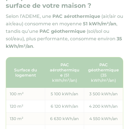
surface de votre maison ?
Selon l’ADEME, une
PAC aérothermique
(air/air ou
air/eau) consomme en moyenne
51 kWh/m²/an
,
tandis qu’une
PAC géothermique
(sol/sol ou
sol/eau), plus performante, consomme environ
35
kWh/m²/an
.
PAC
PAC
Surface du
aérothermiqu
géothermique
logement
e
(51
(35
kWh/m²/an)
kWh/m²/an)
100 m²
5 100 kWh/an
3 500 kWh/an
120 m²
6 120 kWh/an
4 200 kWh/an
130 m²
6 630 kWh/an
4 550 kWh/an