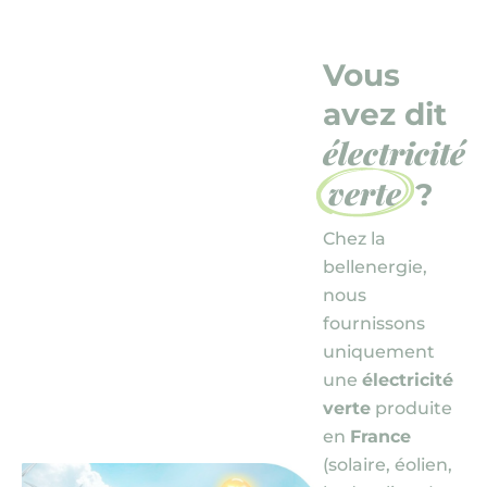
Vous
avez dit
électricité
verte
?
Chez la
bellenergie,
nous
fournissons
uniquement
une
électricité
verte
produite
en
France
(solaire, éolien,