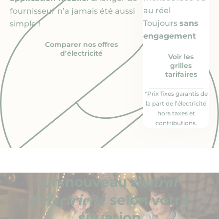
au réel
fournisseur n’a jamais été aussi
Toujours
sans
simple !
engagement
Comparer nos offres
d’électricité
Voir les
grilles
tarifaires
*Prix fixes garantis de
la part de l’électricité
hors taxes et
contributions.
contrat
Un nouveau
d’électricité
selon votre
situation