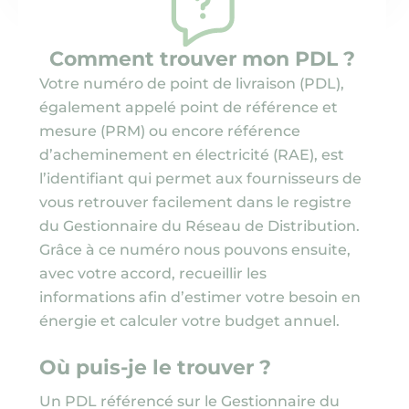
Nous contacter
Comment trouver mon PDL ?
Ni adresse, ni PDL ?
Aucun souci, faites une simulation
Comment trouver mon PDL ?
Votre numéro de point de livraison (PDL),
également appelé point de référence et
mesure (PRM) ou encore référence
d’acheminement en électricité (RAE), est
Prix compétitifs
Souscription rapide
l’identifiant qui permet aux fournisseurs de
Un prix du kWh
En 3 minutes en ligne
vous retrouver facilement dans le registre
inférieur au Tarif
ou par téléphone
du Gestionnaire du Réseau de Distribution.
Réglementé de Vente
Grâce à ce numéro nous pouvons ensuite,
avec votre accord, recueillir les
informations afin d’estimer votre besoin en
Service client
Sans coupure
énergie et calculer votre budget annuel.
Basé en France,
Sans paperasse ni frais
disponible et réactif
cachés. Tout
Où puis-je le trouver ?
simplement
Un PDL référencé sur le Gestionnaire du