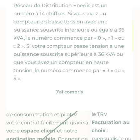
Réseau de Distribution Enedis est un
numéro à 14 chiffres. Si vous avez un
compteur en basse tension avec une
offres
Des
qui
Abonnement
puissance souscrite inférieure ou égale à 36
s’adaptent à vos
dès
kVA, le numéro commence par « 0 », « 1 » ou
11,63€/mois
besoins
« 2 ». Si votre compteur basse tension a une
puissance souscrite supérieure à 36 kVA ou
Ce qui est
Gardez la maîtrise de votre
que vous avez un compteur en haute
inclus
budget avec nos offres pensées
tension, le numéro commence par « 3 » ou «
Offres à
prix
pour vous. Choisissez la durée de
5 ».
fixes de 1 à 3
votre
prix fixe
*, optez pour la
ans
*
formule tarifaire
(Base ou
J’ai compris
Prix du
kWh
Heures Pleines / Heures Creuses)
moins cher
que
qui correspond à vos habitudes
le TRV
de consommation et pilotez
Facturation au
votre contrat facilement grâce à
choix
:
votre
espace client
et notre
mensualisée ou
application mobile
. Changer de