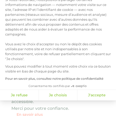
informations de navigation — notamment votre visite sur ce
site, l’adresse IP et l’identifiant de cookie — avec nos
partenaires (réseaux sociaux, mesure d’audience et analyse)
la bellenergie,
qui peuvent les combiner avec d’autres données qu'ils
Axeptio consent
détiennent afin de vous proposer des contenus et offres
Élue Marque de
adaptés et de nous aider à évaluer la performance de nos
campagnes.
l’Année 2026
Vous avez le choix d'accepter ou non le dépôt des cookies
En 2026, la bellenergie a été Élue
utilisés par notre site et non indispensables à son
fonctionnement, voire de refuser partiellement en cliquant sur
Marque de l’Année dans la
"Je choisis".
catégorie Fournisseur d’énergie.
Vous pouvez modifier à tout moment votre choix via ce bouton
Cette distinction, attribuée par
visible en bas de chaque page du site.
*Étude
les consommateurs, vient saluer
indépendante
Pour en savoir plus, consultez notre politique de confidentialité
notre engagement quotidien :
treetz/Toluna
Consentements certifiés par
proposer une énergie plus
fin 2025 –
poyfrance.com
responsable, transparente et
Je refuse
Je choisis
J'accepte
accessible.
Merci pour votre confiance.
En savoir plus