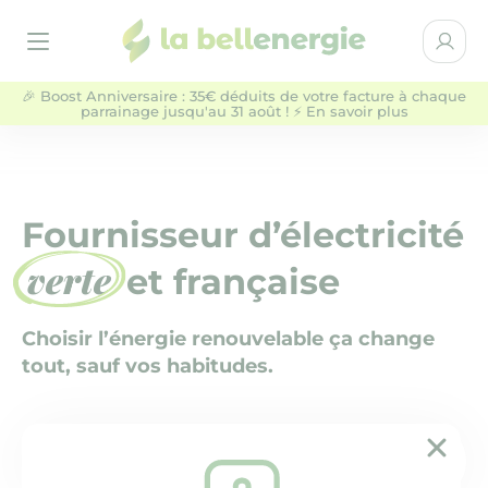
la bellenergie
Espace 
Ouvrir le menu
🎉 Boost Anniversaire : 35€ déduits de votre facture à chaque
parrainage jusqu'au 31 août ! ⚡ En savoir plus
Particuliers
Entreprises & Collectivités
NOS OFFRES D'ÉLECTRICITÉ
Fournisseur d’électricité
verte
et française
QUI SOMMES-NOUS ?
Choisir l’énergie renouvelable ça change
AIDE
tout, sauf vos habitudes.
BLOG
Ferm
Lancez-