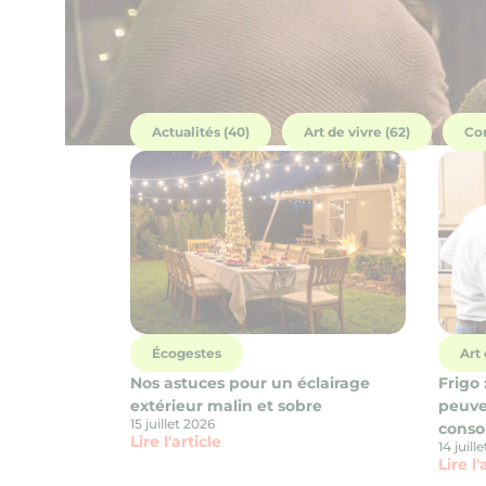
Actualités (40)
Art de vivre (62)
Co
Écogestes
Art 
Nos astuces pour un éclairage
Frigo 
extérieur malin et sobre
peuve
15 juillet 2026
cons
Lire l'article
14 juill
Lire l'