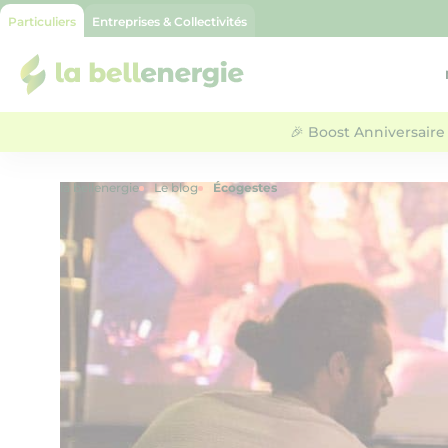
Particuliers
Entreprises & Collectivités
la bellenergie
🎉 Boost Anniversaire 
la bellenergie
Le blog
Écogestes