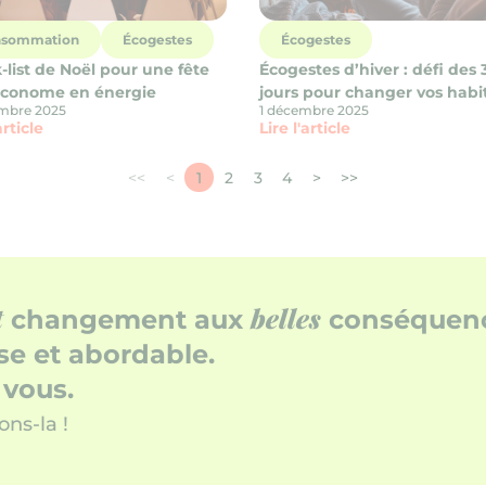
sommation
Écogestes
Écogestes
list de Noël pour une fête
Écogestes d’hiver : défi des 
économe en énergie
jours pour changer vos hab
embre 2025
1 décembre 2025
article
Lire l'article
<<
<
1
2
3
4
>
>>
1ère page
Page précédente
Page suivante
Dernière page
t
belles
changement aux
conséquenc
se et abordable.
 vous.
ons-la !