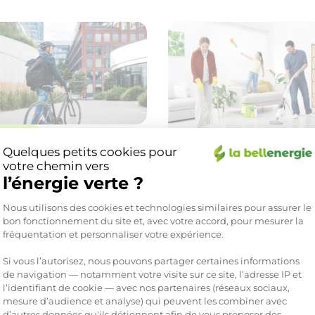
gestes
Quelques petits cookies pour
Écogestes
au travail à vélo : combien
votre chemin vers
z-vous économiser sur votre
Ce simple dépoussiérage de
l’énergie verte ?
 ?
printemps peut alléger vos
 2026
Plateforme de Gestion du Consente
dépenses
Nous utilisons des cookies et technologies similaires pour assurer le
article
19 mai 2026
bon fonctionnement du site et, avec votre accord, pour mesurer la
Lire l'article
fréquentation et personnaliser votre expérience.
Si vous l’autorisez, nous pouvons partager certaines informations
de navigation — notamment votre visite sur ce site, l’adresse IP et
l’identifiant de cookie — avec nos partenaires (réseaux sociaux,
mesure d’audience et analyse) qui peuvent les combiner avec
d’autres données qu'ils détiennent afin de vous proposer des