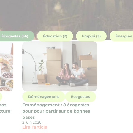
Écogestes (56)
Éducation (2)
Emploi (3)
Énergies 
Déménagement
Écogestes
pas
Emménagement : 8 écogestes
cture
pour pour partir sur de bonnes
bases
2 juin 2026
Lire l'article