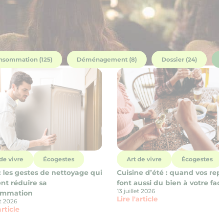
nsommation (125)
Déménagement (8)
Dossier (24)
de vivre
Écogestes
Art de vivre
Écogestes
: les gestes de nettoyage qui
Cuisine d’été : quand vos re
nt réduire sa
font aussi du bien à votre fa
13 juillet 2026
ommation
Lire l'article
et 2026
article