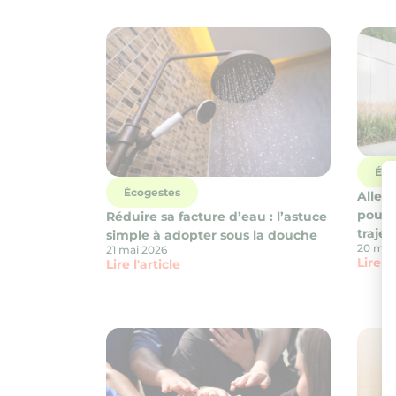
Éco
Écogestes
Aller 
pouve
Réduire sa facture d’eau : l’astuce
trajet
simple à adopter sous la douche
20 mai
21 mai 2026
Lire l'
Lire l'article