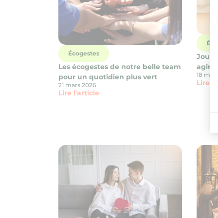
Éco
Écogestes
Journ
agir à
Les écogestes de notre belle team
18 mar
pour un quotidien plus vert
Lire l'
21 mars 2026
Lire l'article