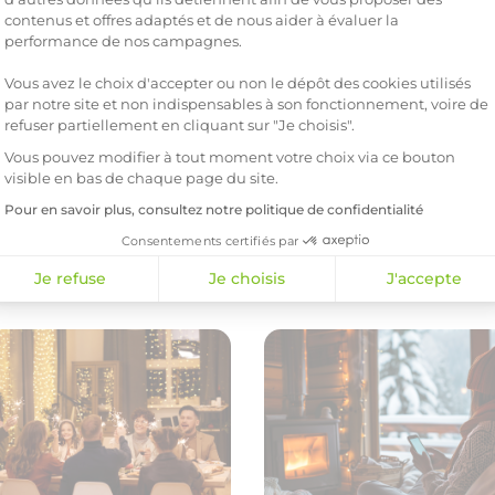
Axeptio consent
contenus et offres adaptés et de nous aider à évaluer la
performance de nos campagnes.
Vous avez le choix d'accepter ou non le dépôt des cookies utilisés
gestes
par notre site et non indispensables à son fonctionnement, voire de
Art de vivre
Consommat
refuser partiellement en cliquant sur "Je choisis".
ée mondiale du recyclage :
 son échelle pour la planète
Vous pouvez modifier à tout moment votre choix via ce bouton
Écogestes
s 2026
visible en bas de chaque page du site.
article
Voici comment cuisiner pou
Pour en savoir plus, consultez notre politique de confidentialité
réduire votre consommatio
d’électricité cet hiver
Consentements certifiés par
11 février 2026
Lire l'article
Je refuse
Je choisis
J'accepte