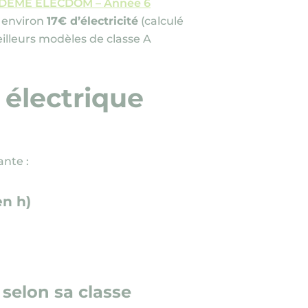
ADEME ELECDOM – Année 6
t environ
17€ d’électricité
(calculé
eilleurs modèles de classe A
électrique
vante :
en h)
elon sa classe