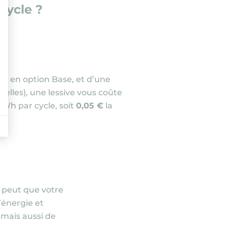
cycle ?
A en option Base, et d’une
uelles)
, une lessive vous coûte
kWh par cycle, soit
0,05 €
la
e peut que votre
d’énergie et
 mais aussi de