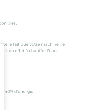
ponible)
;
mpte le fait que votre machine ne
rt en effet à chauffer l’eau,
ment : Personnalisez vos Options
’à 40% d’énergie