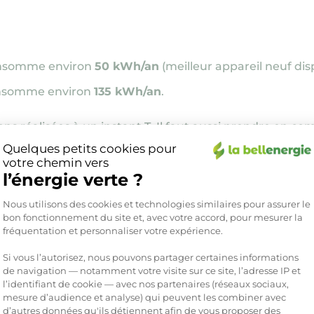
nsomme environ
50 kWh/an
(meilleur appareil neuf dis
somme environ
135 kWh/an
.
ns réalisées à un instant T
.
Il faut aussi prendre en co
 tout le temps. Le majeure partie de sa consommation se
Quelques petits cookies pour
votre chemin vers
l’énergie verte ?
Plateforme de Gestion du Consente
Nous utilisons des cookies et technologies similaires pour assurer le
bon fonctionnement du site et, avec votre accord, pour mesurer la
fréquentation et personnaliser votre expérience.
Si vous l’autorisez, nous pouvons partager certaines informations
e à
30°C en mode éco
vous permet d’économiser jusqu
de navigation — notamment votre visite sur ce site, l’adresse IP et
ycle à 60°C.
l’identifiant de cookie — avec nos partenaires (réseaux sociaux,
mesure d’audience et analyse) qui peuvent les combiner avec
d’autres données qu'ils détiennent afin de vous proposer des
Axeptio consent