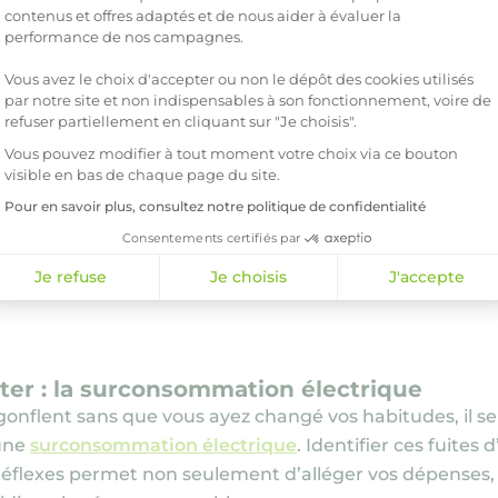
llement une machine à laver par 
contenus et offres adaptés et de nous aider à évaluer la
performance de nos campagnes.
ssive
, vous pouvez utiliser cette formule :
Vous avez le choix d'accepter ou non le dépôt des cookies utilisés
par notre site et non indispensables à son fonctionnement, voire de
on de la machine à laver × Coût du kWh
refuser partiellement en cliquant sur "Je choisis".
Vous pouvez modifier à tout moment votre choix via ce bouton
er
/kWh depuis le 1
août 2026 pour une puissance de 6 kV
visible en bas de chaque page du site.
kWh par cycle
(soit 85 kWh répartis sur 198 lessives ann
Pour en savoir plus, consultez notre politique de confidentialité
un lave-linge de classe A, plus sobre, on descend à 0,25 
Consentements certifiés par
Je refuse
Je choisis
J'accepte
iter : la surconsommation électrique
 gonflent sans que vous ayez changé vos habitudes, il s
une
surconsommation électrique
. Identifier ces fuites 
réflexes permet non seulement d’alléger vos dépenses,