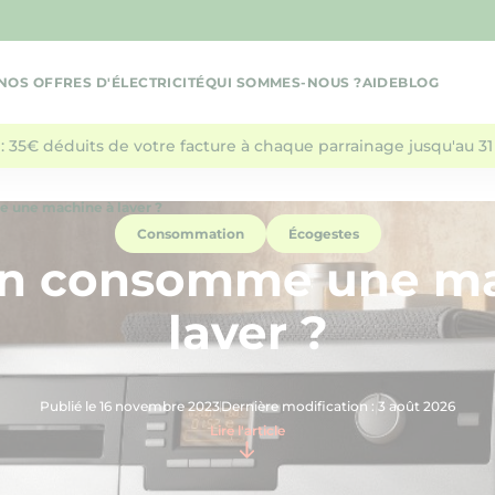
NOS OFFRES D'ÉLECTRICITÉ
QUI SOMMES-NOUS ?
AIDE
BLOG
: 35€ déduits de votre facture à chaque parrainage jusqu'au 31 
une machine à laver ?
Consommation
Écogestes
n consomme une ma
laver ?
Publié le 16 novembre 2023
Dernière modification : 3 août 2026
Lire l'article