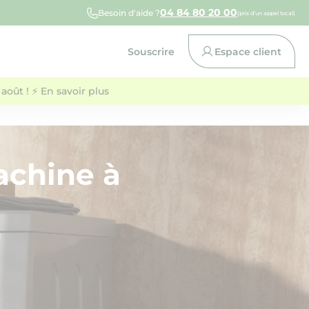
04 84 80 20 00
Besoin d'aide ?
(prix d’un appel local)
Souscrire
Espace client
août ! ⚡ En savoir plus
chine à