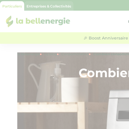
Particuliers
Entreprises & Collectivités
la bellenergie
🎉 Boost Anniversaire 
la bellenergie
Le blog
Consommation
Combien consomme 
Combie