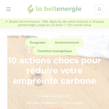
la bellenergie
Espace 
Ouvrir le menu
🎉 Boost Anniversaire : 35€ déduits de votre facture à chaque
parrainage jusqu'au 31 août ! ⚡ En savoir plus
Particuliers
Entreprises & Collectivités
Le blog
Écogestes
Écogestes
Environnement
NOS OFFRES D'ÉLECTRICITÉ
Transition énergétique
10 actions chocs pour
QUI SOMMES-NOUS ?
réduire votre
AIDE
empreinte carbone
BLOG
Publié le 4 juillet 2023
Dernière modification : 27 février 2026
Lire l'article