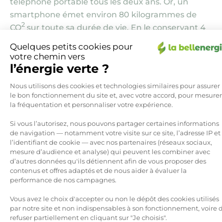
téléphone portable tous les deux ans. Or, un
smartphone émet environ 80 kilogrammes de
2
CO
sur toute sa durée de vie. En le conservant 4
ans au lieu de 2 ans, vous divisez par deux votre
Quelques petits cookies pour
empreinte carbone catégorie téléphone. De
votre chemin vers
manière générale, le digital engendre autant
l’énergie verte ?
d’émissions que le secteur aérien, une raison de
Plateforme de Gestion du Consen
Nous utilisons des cookies et technologies similaires pour assurer
plus qui devrait nous inciter à y passer un peu (ou
le bon fonctionnement du site et, avec votre accord, pour mesurer
beaucoup) moins de temps.
la fréquentation et personnaliser votre expérience.
Si vous l’autorisez, nous pouvons partager certaines informations
2
Quantité de CO
économisée
: environ
20 kg par
de navigation — notamment votre visite sur ce site, l’adresse IP et
an
et beaucoup plus si vous réduisez votre temps
l’identifiant de cookie — avec nos partenaires (réseaux sociaux,
mesure d’audience et analyse) qui peuvent les combiner avec
d’écran.
d’autres données qu'ils détiennent afin de vous proposer des
Axeptio consent
contenus et offres adaptés et de nous aider à évaluer la
8 – Placer votre épargne
performance de nos campagnes.
dans des fonds « verts »
Vous avez le choix d'accepter ou non le dépôt des cookies utilisés
par notre site et non indispensables à son fonctionnement, voire 
refuser partiellement en cliquant sur "Je choisis".
Vous pensiez que votre argent dormait