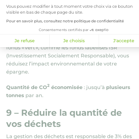
Vous pouvez modifier à tout moment votre choix via ce bouton
tranquillement à la banque ? Et bien non, il
visible en bas de chaque page du site.
travaille. Et pas toujours dans le bon sens. On
Pour en savoir plus, consultez notre politique de confidentialité
estime qu’un placement de 5 000 euros sur un
Consentements certifiés par
compte épargne peut émettre jusqu’à 2 à 3
2
tonnes de CO
. En plaçant vos économies dans un
Je refuse
Je choisis
J'accepte
fonds « vert », comme les fonds labellisés ISR
(Investissement Socialement Responsable), vous
réduisez l’impact environnemental de votre
épargne.
2
Quantité de CO
économisée
: jusqu’à
plusieurs
tonnes
par
an.
9 – Réduire la quantité de
vos déchets
La gestion des déchets est responsable de 3% des