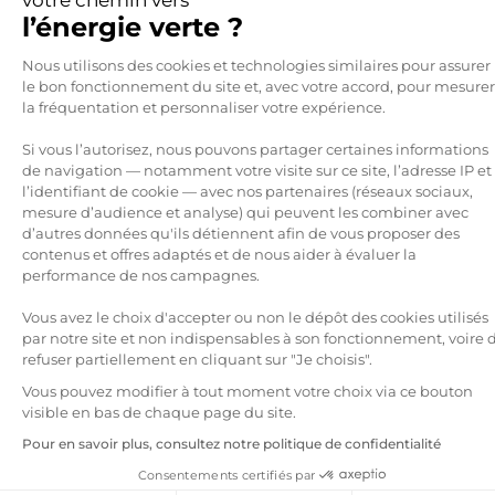
Pour se financer, Enedis et les ELD disposent de
l’énergie verte ?
deux principales ressources : le
TURPE
et les
Plateforme de Gestion du Consen
Nous utilisons des cookies et technologies similaires pour assurer
prestations effectuées
pour les particuliers, les
le bon fonctionnement du site et, avec votre accord, pour mesurer
professionnels ou les entreprises. Le montant de
la fréquentation et personnaliser votre expérience.
ces tarifs est fixé par décret ministériel, sur la
Si vous l’autorisez, nous pouvons partager certaines informations
base d’une recommandation de la Commission
de navigation — notamment votre visite sur ce site, l’adresse IP et
de Régulation de l’Énergie (CRE), organisme
l’identifiant de cookie — avec nos partenaires (réseaux sociaux,
mesure d’audience et analyse) qui peuvent les combiner avec
public indépendant qui surveille le marché de
d’autres données qu'ils détiennent afin de vous proposer des
Axeptio consent
l’énergie en France.
contenus et offres adaptés et de nous aider à évaluer la
performance de nos campagnes.
Le TURPE ou Tarif d’Utilisation des
Vous avez le choix d'accepter ou non le dépôt des cookies utilisés
Réseaux Publics d’Électricité
par notre site et non indispensables à son fonctionnement, voire 
refuser partiellement en cliquant sur "Je choisis".
Prélevé sur chaque facture d’électricité, le TURPE
Vous pouvez modifier à tout moment votre choix via ce bouton
est une sorte de taxe, identique sur tout le
visible en bas de chaque page du site.
territoire français. Il est facturé par le fournisseur
Pour en savoir plus, consultez notre politique de confidentialité
à ses clients en fonction du type de contrat
Consentements certifiés par
(professionnel ou particulier, nombre de kVA