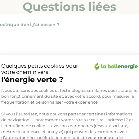
Questions liées
ctrique dont j’ai besoin ?
Quelques petits cookies pour
ure d’électricité ?
votre chemin vers
l’énergie verte ?
Plateforme de Gestion du Consente
 l’électricité sera-t-elle coupée dans mon logement ?
Nous utilisons des cookies et technologies similaires pour assurer le
bon fonctionnement du site et, avec votre accord, pour mesurer la
fréquentation et personnaliser votre expérience.
mmation ?
Si vous l’autorisez, nous pouvons partager certaines informations
de navigation — notamment votre visite sur ce site, l’adresse IP et
l’identifiant de cookie — avec nos partenaires (réseaux sociaux,
n monophasé ou en triphasé ?
mesure d’audience et analyse) qui peuvent les combiner avec
d’autres données qu'ils détiennent afin de vous proposer des
Axeptio consent