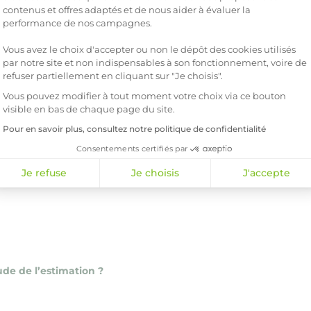
contenus et offres adaptés et de nous aider à évaluer la
performance de nos campagnes.
Papier ?
Vous avez le choix d'accepter ou non le dépôt des cookies utilisés
par notre site et non indispensables à son fonctionnement, voire de
refuser partiellement en cliquant sur "Je choisis".
uses (HC) : qu’est-ce que c’est ?
Vous pouvez modifier à tout moment votre choix via ce bouton
visible en bas de chaque page du site.
ficier d’une aide sur vos factures d’électricité ?
Pour en savoir plus, consultez notre politique de confidentialité
Consentements certifiés par
Je refuse
Je choisis
J'accepte
tie d’Origine ?
ude de l’estimation ?