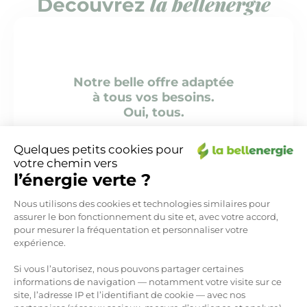
la bellenergie
Découvrez
Notre belle offre adaptée
à tous vos besoins.
Oui, tous.
Voir l'offre d'électricité verte
Quelques petits cookies pour
votre chemin vers
l’énergie verte ?
Plateforme de Gestion du Consen
Nous utilisons des cookies et technologies similaires pour
assurer le bon fonctionnement du site et, avec votre accord,
pour mesurer la fréquentation et personnaliser votre
expérience.
Plus de détails sur notre société et
notre souhait de créer un monde
Si vous l’autorisez, nous pouvons partager certaines
plus vert
informations de navigation — notamment votre visite sur ce
site, l’adresse IP et l’identifiant de cookie — avec nos
Découvrir la bellenergie