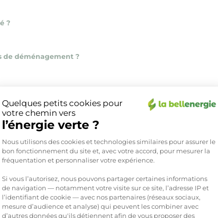
é ?
 cas de déménagement ?
st associé à la mauvaise adresse ?
Quelques petits cookies pour
votre chemin vers
l’énergie verte ?
urnisseur d’électricité ?
Plateforme de Gestion du Consente
Nous utilisons des cookies et technologies similaires pour assurer le
bon fonctionnement du site et, avec votre accord, pour mesurer la
hèque Énergie ?
fréquentation et personnaliser votre expérience.
Si vous l’autorisez, nous pouvons partager certaines informations
de navigation — notamment votre visite sur ce site, l’adresse IP et
n monophasé ou en triphasé ?
l’identifiant de cookie — avec nos partenaires (réseaux sociaux,
mesure d’audience et analyse) qui peuvent les combiner avec
d’autres données qu'ils détiennent afin de vous proposer des
Axeptio consent