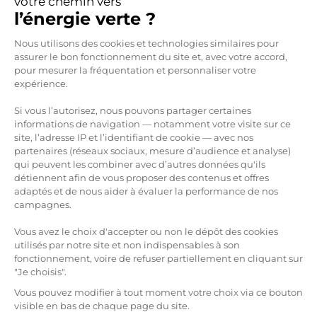
votre chemin vers
l’énergie verte ?
Plateforme de Gestion du Consen
Nous utilisons des cookies et technologies similaires pour
Est-ce que la bellenergie me prévient si ma
assurer le bon fonctionnement du site et, avec votre accord,
puissance est surdimensionnée ?
pour mesurer la fréquentation et personnaliser votre
expérience.
Pourquoi choisir de changer de fournisseur
Si vous l’autorisez, nous pouvons partager certaines
d’électricité ?
informations de navigation — notamment votre visite sur ce
site, l’adresse IP et l’identifiant de cookie — avec nos
partenaires (réseaux sociaux, mesure d’audience et analyse)
qui peuvent les combiner avec d’autres données qu'ils
Quelles prestations le Service Client fournit-
Axeptio consent
détiennent afin de vous proposer des contenus et offres
il ?
adaptés et de nous aider à évaluer la performance de nos
campagnes.
Vous avez le choix d'accepter ou non le dépôt des cookies
Comment puis-je bénéficier du Chèque
utilisés par notre site et non indispensables à son
Énergie ?
fonctionnement, voire de refuser partiellement en cliquant sur
"Je choisis".
Vous pouvez modifier à tout moment votre choix via ce bouton
Comment résilier mon contrat d’électricité ?
visible en bas de chaque page du site.