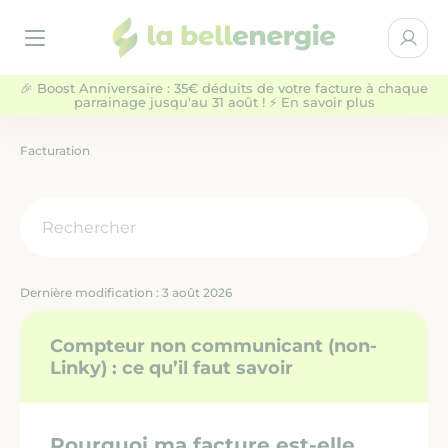
la bellenergie
Espace 
Ouvrir le menu
🎉 Boost Anniversaire : 35€ déduits de votre facture à chaque
parrainage jusqu'au 31 août ! ⚡ En savoir plus
Particuliers
Entreprises & Collectivités
Facturation
NOS OFFRES D'ÉLECTRICITÉ
QUI SOMMES-NOUS ?
Dernière modification : 3 août 2026
AIDE
Compteur non communicant (non-
Linky) : ce qu’il faut savoir
BLOG
Pourquoi ma facture est-elle