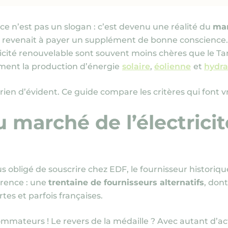
ce n’est pas un slogan : c’est devenu une réalité du
mar
te revenait à payer un supplément de bonne conscience.
tricité renouvelable sont souvent moins chères que le Ta
ment la production d’énergie
solaire
,
éolienne
et
hydra
a rien d’évident. Ce guide compare les critères qui font v
 marché de l’électrici
lus obligé de souscrire chez EDF, le fournisseur historiq
urrence : une
trentaine de fournisseurs alternatifs
, dont
tes et parfois françaises.
teurs ! Le revers de la médaille ? Avec autant d’acteur