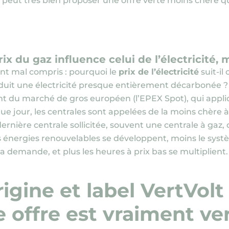
re peut très bien proposer une offre verte moins chère qu
ix du gaz influence celui de l’électricité
nt mal compris : pourquoi le
prix de l’électricité
suit-il
duit une électricité presque entièrement décarbonée ?
nt du marché de gros européen
(l’EPEX Spot)
, qui appl
ue jour, les centrales sont appelées de la moins chère à 
 dernière centrale sollicitée, souvent une centrale à gaz, qu
es énergies renouvelables se développent, moins le sys
a demande, et plus les heures à prix bas se multiplient.
rigine et label VertVol
e offre est vraiment ve