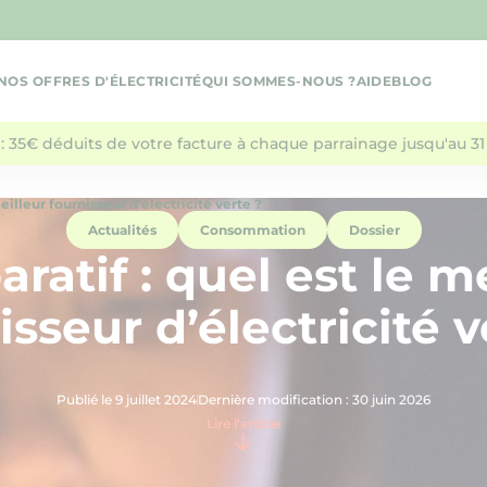
NOS OFFRES D'ÉLECTRICITÉ
QUI SOMMES-NOUS ?
AIDE
BLOG
: 35€ déduits de votre facture à chaque parrainage jusqu'au 31 
eilleur fournisseur d’électricité verte ?
Actualités
Consommation
Dossier
atif : quel est le m
isseur d’électricité v
Publié le 9 juillet 2024
Dernière modification : 30 juin 2026
Lire l'article