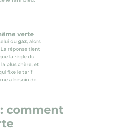
e le Tarif Bleu.
, même verte
 celui du
gaz
, alors
 La réponse tient
ique la règle du
la plus chère, et
i fixe le tarif
tème a besoin de
t : comment
rte