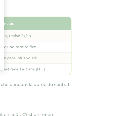
Principe
’État, révisé 2x/an
avec une remise fixe
 de gros, plus volatil
 est gelé 1 à 3 ans
(HTT)
marché pendant la durée du contrat
 et en août. C’est un repère