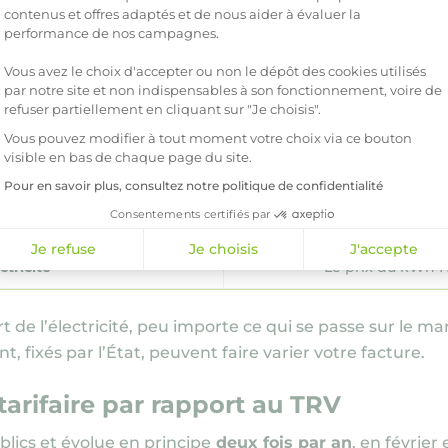
contenus et offres adaptés et de nous aider à évaluer la
tarifs d’électricité :
performance de nos campagnes.
Vous avez le choix d'accepter ou non le dépôt des cookies utilisés
ntrat
par notre site et non indispensables à son fonctionnement, voire de
refuser partiellement en cliquant sur "Je choisis".
Fixé par l
Vous pouvez modifier à tout moment votre choix via ce bouton
visible en bas de chaque page du site.
Suit le TRV 
Pour en savoir plus, consultez notre politique de confidentialité
Consentements certifiés par
Suit les cours
Je refuse
Je choisis
J'accepte
ctricité
Le prix du kWh HT
art de l’électricité, peu importe ce qui se passe sur le 
t, fixés par l’État, peuvent faire varier votre facture.
tarifaire par rapport au TRV
blics et évolue en principe
deux fois par an
, en février