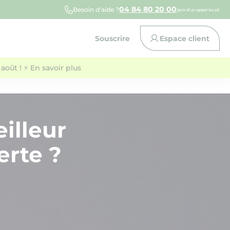
04 84 80 20 00
Besoin d'aide ?
(prix d’un appel local)
Souscrire
Espace client
août ! ⚡ En savoir plus
eilleur
erte ?