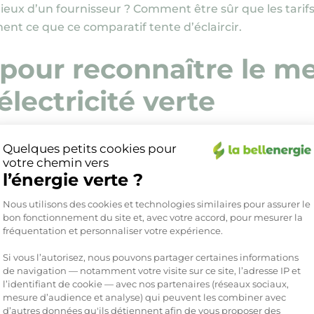
rieux d’un fournisseur ? Comment être sûr que les tarif
ent ce que ce comparatif tente d’éclaircir.
 pour reconnaître le me
électricité verte
encore faut-il savoir ce qu’on évalue. Voici les critères
Quelques petits cookies pour
votre chemin vers
l’énergie verte ?
électricité
Plateforme de Gestion du Consente
Nous utilisons des cookies et technologies similaires pour assurer le
nce, verte ou non, circule sur le même réseau : il n’exist
bon fonctionnement du site et, avec votre accord, pour mesurer la
fréquentation et personnaliser votre expérience.
cter sur le réseau l’équivalent de la consommation de s
s
Garanties d’Origine
(GO)
, des certificats délivrés à l
Si vous l’autorisez, nous pouvons partager certaines informations
de navigation — notamment votre visite sur ce site, l’adresse IP et
l’identifiant de cookie — avec nos partenaires (réseaux sociaux,
mesure d’audience et analyse) qui peuvent les combiner avec
rat
d’autres données qu'ils détiennent afin de vous proposer des
Axeptio consent