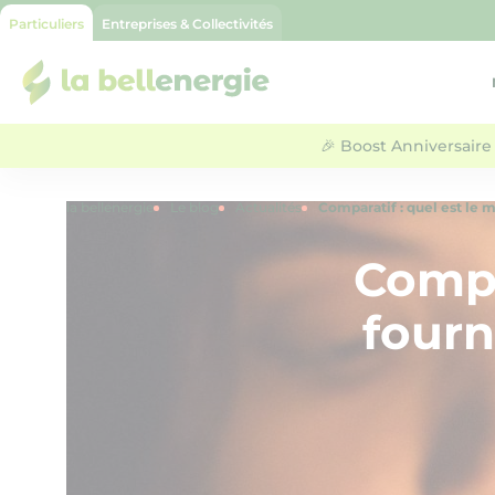
Particuliers
Entreprises & Collectivités
la bellenergie
🎉 Boost Anniversaire 
la bellenergie
Le blog
Actualités
Comparatif : quel est le m
Compar
fourn