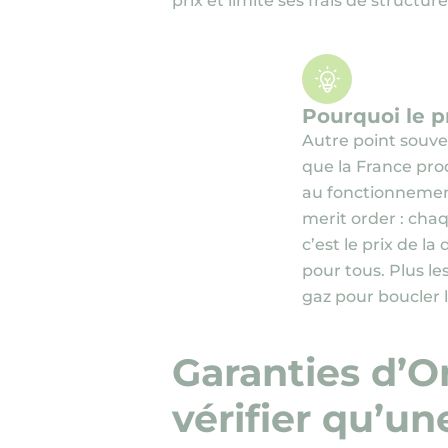
prix et limite ses frais de structu
Pourquoi le pr
Autre point souve
que la France pro
au fonctionneme
merit order : chaq
c’est le prix de la
pour tous. Plus l
gaz pour boucler l
Garanties d’O
vérifier qu’un