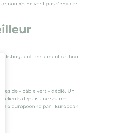
s annoncés ne vont pas s’envoler
illeur
 qui distinguent réellement un bon
ment : Personnalisez vos Options
e pas de « câble vert » dédié. Un
es clients depuis une source
’échelle européenne par l’European